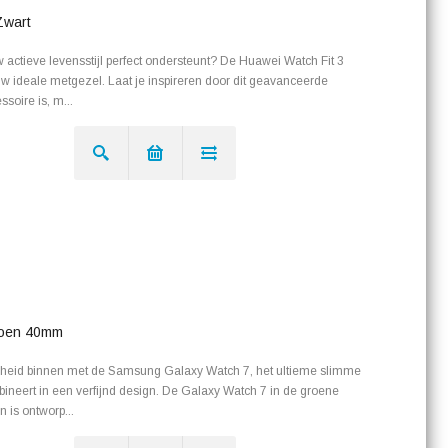
Zwart
actieve levensstijl perfect ondersteunt? De Huawei Watch Fit 3
jouw ideale metgezel. Laat je inspireren door dit geavanceerde
soire is, m...
roen 40mm
nheid binnen met de Samsung Galaxy Watch 7, het ultieme slimme
bineert in een verfijnd design. De Galaxy Watch 7 in de groene
n is ontworp...