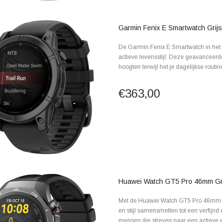
Garmin Fenix E Smartwatch Grijs
De Garmin Fenix E Smartwatch in het e
actieve levensstijl. Deze geavanceerd
hoogten terwijl het je dagelijkse routin
€363,00
Huawei Watch GT5 Pro 46mm Gri
Met de Huawei Watch GT5 Pro 46mm in d
en stijl samensmelten tot een verfijnd
mensen die streven naar een actieve e