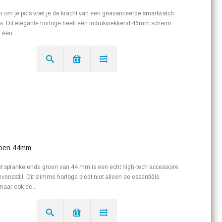
r om je pols voel je de kracht van een geavanceerde smartwatch
neel is. Dit elegante horloge heeft een indrukwekkend 46mm scherm
 één ...
roen 44mm
 sprankelende groen van 44 mm is een echt high-tech accessoire
evensstijl. Dit slimme horloge biedt niet alleen de essentiële
maar ook ee...