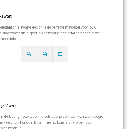
-zwart
legant grijs-zwarte design is de perfecte metgezel voor jouw
e smartwatch tilt je sport- en gezondheidsprestaties naar nieuwe
e moeitelo...
js/Zwart
e kleur grijs/zwart om je pols voel je de kracht van technologie
 en veelzijdig horloge. Dit slimme horloge is ontworpen voor
n gezonde le...