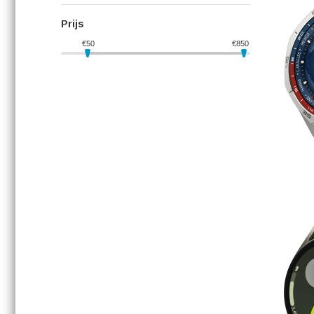
Prijs
€
50
€
850