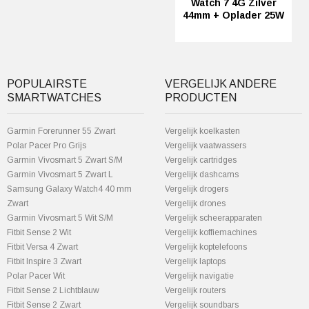
Watch 7 4G Zilver
44mm + Oplader 25W
POPULAIRSTE
VERGELIJK ANDERE
SMARTWATCHES
PRODUCTEN
Garmin Forerunner 55 Zwart
Vergelijk koelkasten
Polar Pacer Pro Grijs
Vergelijk vaatwassers
Garmin Vivosmart 5 Zwart S/M
Vergelijk cartridges
Garmin Vivosmart 5 Zwart L
Vergelijk dashcams
Samsung Galaxy Watch4 40 mm
Vergelijk drogers
Zwart
Vergelijk drones
Garmin Vivosmart 5 Wit S/M
Vergelijk scheerapparaten
Fitbit Sense 2 Wit
Vergelijk koffiemachines
Fitbit Versa 4 Zwart
Vergelijk koptelefoons
Fitbit Inspire 3 Zwart
Vergelijk laptops
Polar Pacer Wit
Vergelijk navigatie
Fitbit Sense 2 Lichtblauw
Vergelijk routers
Fitbit Sense 2 Zwart
Vergelijk soundbars