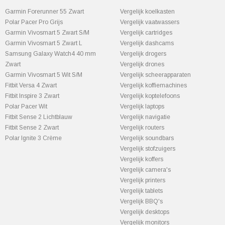
Garmin Forerunner 55 Zwart
Vergelijk koelkasten
Polar Pacer Pro Grijs
Vergelijk vaatwassers
Garmin Vivosmart 5 Zwart S/M
Vergelijk cartridges
Garmin Vivosmart 5 Zwart L
Vergelijk dashcams
Samsung Galaxy Watch4 40 mm
Vergelijk drogers
Zwart
Vergelijk drones
Garmin Vivosmart 5 Wit S/M
Vergelijk scheerapparaten
Fitbit Versa 4 Zwart
Vergelijk koffiemachines
Fitbit Inspire 3 Zwart
Vergelijk koptelefoons
Polar Pacer Wit
Vergelijk laptops
Fitbit Sense 2 Lichtblauw
Vergelijk navigatie
Fitbit Sense 2 Zwart
Vergelijk routers
Polar Ignite 3 Crème
Vergelijk soundbars
Vergelijk stofzuigers
Vergelijk koffers
Vergelijk camera's
Vergelijk printers
Vergelijk tablets
Vergelijk BBQ's
Vergelijk desktops
Vergelijk monitors