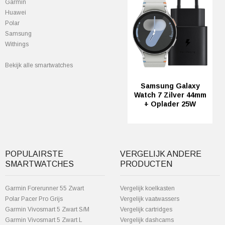
Garmin
Huawei
Polar
Samsung
Withings
Bekijk alle smartwatches
Samsung Galaxy
Watch 7 Zilver 44mm
+ Oplader 25W
POPULAIRSTE
VERGELIJK ANDERE
SMARTWATCHES
PRODUCTEN
Garmin Forerunner 55 Zwart
Vergelijk koelkasten
Polar Pacer Pro Grijs
Vergelijk vaatwassers
Garmin Vivosmart 5 Zwart S/M
Vergelijk cartridges
Garmin Vivosmart 5 Zwart L
Vergelijk dashcams