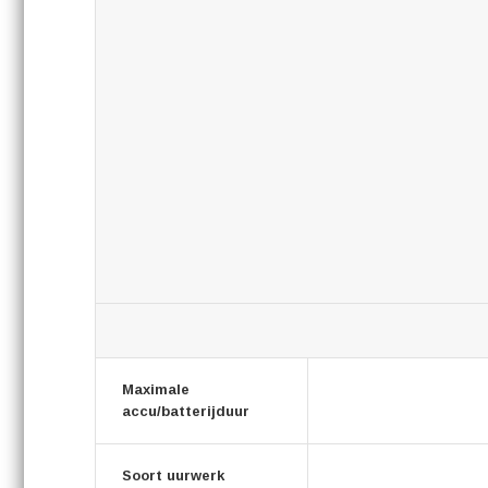
Maximale
accu/batterijduur
Soort uurwerk