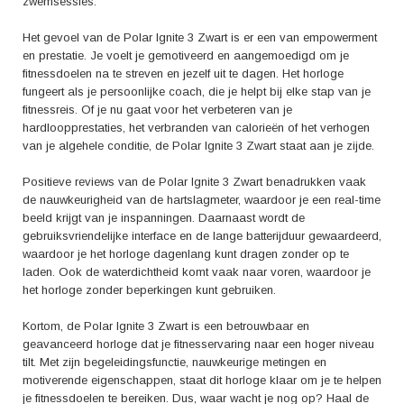
zwemsessies.
Het gevoel van de Polar Ignite 3 Zwart is er een van empowerment
en prestatie. Je voelt je gemotiveerd en aangemoedigd om je
fitnessdoelen na te streven en jezelf uit te dagen. Het horloge
fungeert als je persoonlijke coach, die je helpt bij elke stap van je
fitnessreis. Of je nu gaat voor het verbeteren van je
hardloopprestaties, het verbranden van calorieën of het verhogen
van je algehele conditie, de Polar Ignite 3 Zwart staat aan je zijde.
Positieve reviews van de Polar Ignite 3 Zwart benadrukken vaak
de nauwkeurigheid van de hartslagmeter, waardoor je een real-time
beeld krijgt van je inspanningen. Daarnaast wordt de
gebruiksvriendelijke interface en de lange batterijduur gewaardeerd,
waardoor je het horloge dagenlang kunt dragen zonder op te
laden. Ook de waterdichtheid komt vaak naar voren, waardoor je
het horloge zonder beperkingen kunt gebruiken.
Kortom, de Polar Ignite 3 Zwart is een betrouwbaar en
geavanceerd horloge dat je fitnesservaring naar een hoger niveau
tilt. Met zijn begeleidingsfunctie, nauwkeurige metingen en
motiverende eigenschappen, staat dit horloge klaar om je te helpen
je fitnessdoelen te bereiken. Dus, waar wacht je nog op? Haal de