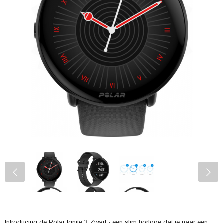
Introducing de Polar Ignite 3 Zwart - een slim horloge dat je naar een