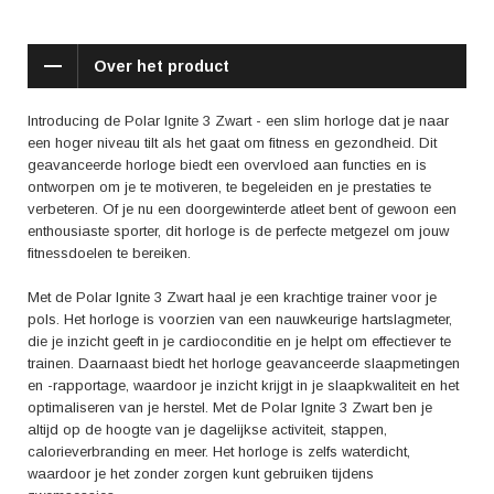
Zwart staat aan je zijde.
Positieve reviews van de Polar Ignite 3 Zwart benadrukken vaak de
Over het product
nauwkeurigheid van de hartslagmeter, waardoor je een real-time beeld
krijgt van je inspanningen. Daarnaast wordt de gebruiksvriendelijke
interface en de lange batterijduur gewaardeerd, waardoor je het horloge
Introducing de Polar Ignite 3 Zwart - een slim horloge dat je naar
dagenlang kunt dragen zonder op te laden. Ook de waterdichtheid komt
een hoger niveau tilt als het gaat om fitness en gezondheid. Dit
vaak naar voren, waardoor je het horloge zonder beperkingen kunt
geavanceerde horloge biedt een overvloed aan functies en is
gebruiken.
ontworpen om je te motiveren, te begeleiden en je prestaties te
verbeteren. Of je nu een doorgewinterde atleet bent of gewoon een
Kortom, de Polar Ignite 3 Zwart is een betrouwbaar en geavanceerd
enthousiaste sporter, dit horloge is de perfecte metgezel om jouw
horloge dat je fitnesservaring naar een hoger niveau tilt. Met zijn
fitnessdoelen te bereiken.
begeleidingsfunctie, nauwkeurige metingen en motiverende
eigenschappen, staat dit horloge klaar om je te helpen je fitnessdoelen
Met de Polar Ignite 3 Zwart haal je een krachtige trainer voor je
te bereiken. Dus, waar wacht je nog op? Haal de Polar Ignite 3 Zwart in
pols. Het horloge is voorzien van een nauwkeurige hartslagmeter,
huis en zet de eerste stap naar een gezondere en actievere levensstijl.
die je inzicht geeft in je cardioconditie en je helpt om effectiever te
trainen. Daarnaast biedt het horloge geavanceerde slaapmetingen
en -rapportage, waardoor je inzicht krijgt in je slaapkwaliteit en het
optimaliseren van je herstel. Met de Polar Ignite 3 Zwart ben je
altijd op de hoogte van je dagelijkse activiteit, stappen,
calorieverbranding en meer. Het horloge is zelfs waterdicht,
waardoor je het zonder zorgen kunt gebruiken tijdens