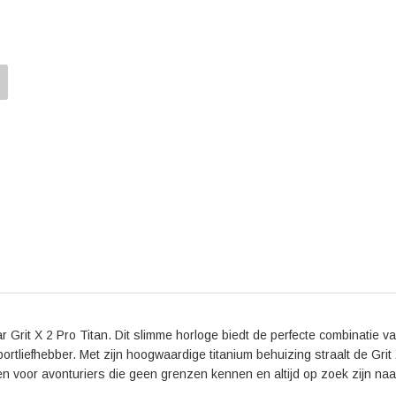
behalen van optimale resultaten. Daarnaast wordt he
waardoor het zowel tijdens intensieve trainingen als i
Kortom, de Polar Grit X 2 Pro Titan is hét horloge vo
niet bang zijn om grenzen te verleggen. Met zijn ind
innovatieve ontwerp is dit horloge de perfecte partne
pols ben je klaar om de wereld te veroveren.
 Grit X 2 Pro Titan. Dit slimme horloge biedt de perfecte combinatie van 
ortliefhebber. Met zijn hoogwaardige titanium behuizing straalt de Grit
pen voor avonturiers die geen grenzen kennen en altijd op zoek zijn naa