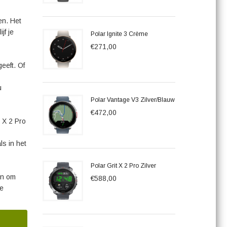
en. Het
jf je
Polar Ignite 3 Crème
€271,00
eeft. Of
u
Polar Vantage V3 Zilver/Blauw
€472,00
 X 2 Pro
ls in het
Polar Grit X 2 Pro Zilver
jn om
€588,00
de