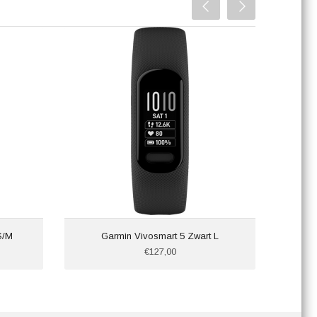
S/M
Garmin Vivosmart 5 Zwart L
Samsu
€127,00