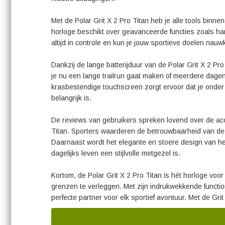
Met de Polar Grit X 2 Pro Titan heb je alle tools binne
horloge beschikt over geavanceerde functies zoals har
altijd in controle en kun je jouw sportieve doelen nauw
Dankzij de lange batterijduur van de Polar Grit X 2 Pr
je nu een lange trailrun gaat maken of meerdere dagen d
krasbestendige touchscreen zorgt ervoor dat je onder 
belangrijk is.
De reviews van gebruikers spreken lovend over de acc
Titan. Sporters waarderen de betrouwbaarheid van deze 
Daarnaast wordt het elegante en stoere design van het
dagelijks leven een stijlvolle metgezel is.
Kortom, de Polar Grit X 2 Pro Titan is hét horloge voo
grenzen te verleggen. Met zijn indrukwekkende functio
perfecte partner voor elk sportief avontuur. Met de Gri