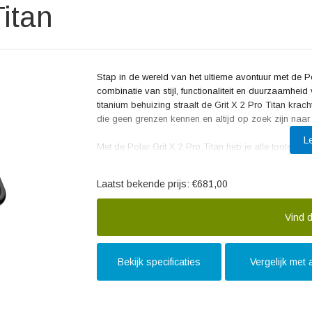
Titan
Stap in de wereld van het ultieme avontuur met de Po
combinatie van stijl, functionaliteit en duurzaamhei
titanium behuizing straalt de Grit X 2 Pro Titan krac
die geen grenzen kennen en altijd op zoek zijn naar
L
Met de Polar Grit X 2 Pro Titan heb je alle tools bin
grenzen te verleggen. Het horloge beschikt over gea
routenavigatie en slaapanalyse. Hiermee blijf je alti
Laatst bekende prijs:
€681,00
monitoren.
Dankzij de lange batterijduur van de Polar Grit X 2 
Vind d
onderweg begeeft. Of je nu een lange trailrun gaat m
net zo ver als jij. Het heldere en krasbestendige to
moeiteloos de informatie kunt aflezen die voor jou be
Bekijk specificaties
Vergelijk met
De reviews van gebruikers spreken lovend over de 
de Polar Grit X 2 Pro Titan. Sporters waarderen de b