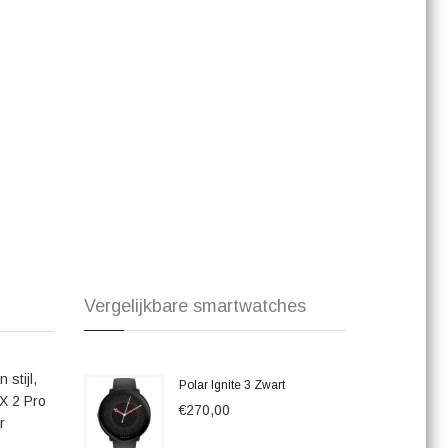
t elegante en stoere design van het horloge geprezen,
n het dagelijks leven een stijlvolle metgezel is.
or avonturiers en sporters die streven naar topprestaties en
rukwekkende functionaliteiten, duurzame materialen en
r voor elk sportief avontuur. Met de Grit X 2 Pro Titan aan je
Vergelijkbare smartwatches
stijl,
Polar Ignite 3 Zwart
 X 2 Pro
€270,00
r