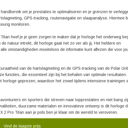
n handbereik om je prestaties te optimaliseren en je grenzen te verlegg
tslagmeting, GPS-tracking, routenavigatie en slaapanalyse. Hiermee bli
keurig monitoren.
o Titan hoef je je geen zorgen te maken dat je horloge het onderweg beg
e natuur intrekt, dit horloge gaat net zo ver als jij. Het heldere en
alle omstandigheden moeiteloos de informatie kunt aflezen die voor jo
uraatheid van de hartslagmeting en de GPS-tracking van de Polar Grit
functies, die essentieel zijn bij het behalen van optimale resultaten.
 horloge geprezen, waardoor het zowel tijdens intensieve trainingen a
r avonturiers en sporters die streven naar topprestaties en niet bang zi
naliteiten, duurzame materialen en innovatieve ontwerp is dit horloge 
t X 2 Pro Titan aan je pols ben je klaar om de wereld te veroveren.
Vind de laagste prijs