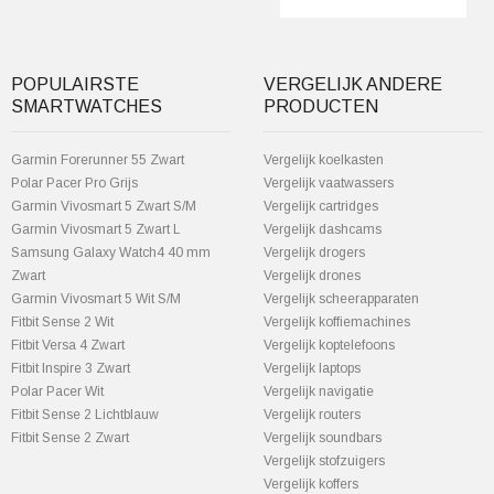
POPULAIRSTE
VERGELIJK ANDERE
SMARTWATCHES
PRODUCTEN
Garmin Forerunner 55 Zwart
Vergelijk koelkasten
Polar Pacer Pro Grijs
Vergelijk vaatwassers
Garmin Vivosmart 5 Zwart S/M
Vergelijk cartridges
Garmin Vivosmart 5 Zwart L
Vergelijk dashcams
Samsung Galaxy Watch4 40 mm
Vergelijk drogers
Zwart
Vergelijk drones
Garmin Vivosmart 5 Wit S/M
Vergelijk scheerapparaten
Fitbit Sense 2 Wit
Vergelijk koffiemachines
Fitbit Versa 4 Zwart
Vergelijk koptelefoons
Fitbit Inspire 3 Zwart
Vergelijk laptops
Polar Pacer Wit
Vergelijk navigatie
Fitbit Sense 2 Lichtblauw
Vergelijk routers
Fitbit Sense 2 Zwart
Vergelijk soundbars
Vergelijk stofzuigers
Vergelijk koffers