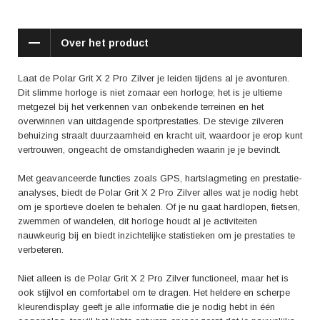
bouwkwaliteit en de waterdichtheid, waardoor ze het horloge zonder
zorgen kunnen dragen tijdens hun intense trainingen in allerlei
omgevingen.
Over het product
Kortom, de Polar Grit X 2 Pro Zilver is niet zomaar een horloge; het is
een verlengstuk van jezelf tijdens al je avonturen en sportieve
Laat de Polar Grit X 2 Pro Zilver je leiden tijdens al je avonturen.
uitdagingen. Laat dit horloge je inspireren, motiveren en begeleiden naar
Dit slimme horloge is niet zomaar een horloge; het is je ultieme
nieuwe hoogten.
metgezel bij het verkennen van onbekende terreinen en het
overwinnen van uitdagende sportprestaties. De stevige zilveren
behuizing straalt duurzaamheid en kracht uit, waardoor je erop kunt
vertrouwen, ongeacht de omstandigheden waarin je je bevindt.
Met geavanceerde functies zoals GPS, hartslagmeting en prestatie-
analyses, biedt de Polar Grit X 2 Pro Zilver alles wat je nodig hebt
om je sportieve doelen te behalen. Of je nu gaat hardlopen, fietsen,
zwemmen of wandelen, dit horloge houdt al je activiteiten
nauwkeurig bij en biedt inzichtelijke statistieken om je prestaties te
verbeteren.
Niet alleen is de Polar Grit X 2 Pro Zilver functioneel, maar het is
ook stijlvol en comfortabel om te dragen. Het heldere en scherpe
kleurendisplay geeft je alle informatie die je nodig hebt in één