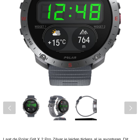
Laat de Polar Grit X 2 Pro Zilver je leiden tijdens al je avonturen. Dit