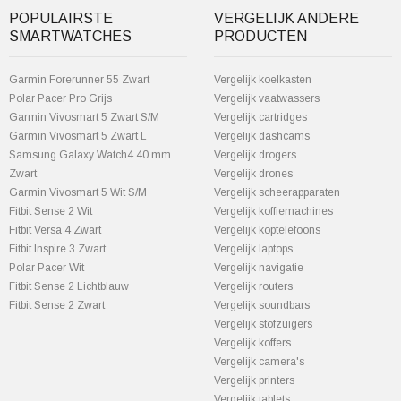
POPULAIRSTE
VERGELIJK ANDERE
SMARTWATCHES
PRODUCTEN
Garmin Forerunner 55 Zwart
Vergelijk koelkasten
Polar Pacer Pro Grijs
Vergelijk vaatwassers
Garmin Vivosmart 5 Zwart S/M
Vergelijk cartridges
Garmin Vivosmart 5 Zwart L
Vergelijk dashcams
Samsung Galaxy Watch4 40 mm
Vergelijk drogers
Zwart
Vergelijk drones
Garmin Vivosmart 5 Wit S/M
Vergelijk scheerapparaten
Fitbit Sense 2 Wit
Vergelijk koffiemachines
Fitbit Versa 4 Zwart
Vergelijk koptelefoons
Fitbit Inspire 3 Zwart
Vergelijk laptops
Polar Pacer Wit
Vergelijk navigatie
Fitbit Sense 2 Lichtblauw
Vergelijk routers
Fitbit Sense 2 Zwart
Vergelijk soundbars
Vergelijk stofzuigers
Vergelijk koffers
Vergelijk camera's
Vergelijk printers
Vergelijk tablets