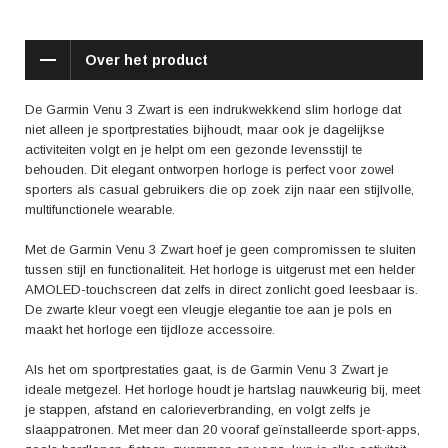
ontspannen. Met de Garmin Pay-functionaliteit kan je zelfs contactloos
betalen met je horloge, waardoor je je portemonnee thuis kunt laten.
Over het product
De positieve reviews van gebruikers benadrukken de nauwkeurigheid en
betrouwbaarheid van de Garmin Venu 3 Zwart. Gebruikers zijn onder de
indruk van de accuraatheid van de hartslagmeting en de GPS-
De Garmin Venu 3 Zwart is een indrukwekkend slim horloge dat
functionaliteit tijdens het sporten. Ook wordt de batterijduur geprezen, die
niet alleen je sportprestaties bijhoudt, maar ook je dagelijkse
lang genoeg meegaat om je gedurende de dag en je sportactiviteiten
activiteiten volgt en je helpt om een gezonde levensstijl te
van stroom te voorzien.
behouden. Dit elegant ontworpen horloge is perfect voor zowel
sporters als casual gebruikers die op zoek zijn naar een stijlvolle,
Als het gaat om het oproepen van een gevoel, straalt de Garmin Venu 3
multifunctionele wearable.
Zwart vertrouwen en veelzijdigheid uit. Het gevoel van zelfverzekerdheid
dat je krijgt wanneer je dit horloge draagt, gecombineerd met de
Met de Garmin Venu 3 Zwart hoef je geen compromissen te sluiten
functionaliteit en stijl, maakt het tot een perfecte keuze voor iedereen die
tussen stijl en functionaliteit. Het horloge is uitgerust met een helder
op zoek is naar een hoogwaardig slim horloge.
AMOLED-touchscreen dat zelfs in direct zonlicht goed leesbaar is.
De zwarte kleur voegt een vleugje elegantie toe aan je pols en
Kortom, de Garmin Venu 3 Zwart is niet zomaar een horloge. Het is een
maakt het horloge een tijdloze accessoire.
betrouwbare metgezel die je helpt om gezond en actief te blijven, terwijl
het ook je stijl een boost geeft. Waar wacht je nog op? Haal vandaag
Als het om sportprestaties gaat, is de Garmin Venu 3 Zwart je
nog de Garmin Venu 3 Zwart in huis en stap in de wereld van slimme
ideale metgezel. Het horloge houdt je hartslag nauwkeurig bij, meet
wearables.
je stappen, afstand en calorieverbranding, en volgt zelfs je
slaappatronen. Met meer dan 20 vooraf geïnstalleerde sport-apps,