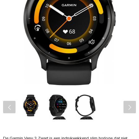
De Garmin Venu 3 Zwart is een indrukwekkend slim horloge dat niet