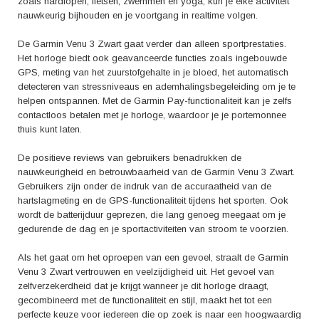
zoals hardlopen, fietsen, zwemmen en yoga, kun je elke activiteit
nauwkeurig bijhouden en je voortgang in realtime volgen.
De Garmin Venu 3 Zwart gaat verder dan alleen sportprestaties.
Het horloge biedt ook geavanceerde functies zoals ingebouwde
GPS, meting van het zuurstofgehalte in je bloed, het automatisch
detecteren van stressniveaus en ademhalingsbegeleiding om je te
helpen ontspannen. Met de Garmin Pay-functionaliteit kan je zelfs
contactloos betalen met je horloge, waardoor je je portemonnee
thuis kunt laten.
De positieve reviews van gebruikers benadrukken de
nauwkeurigheid en betrouwbaarheid van de Garmin Venu 3 Zwart.
Gebruikers zijn onder de indruk van de accuraatheid van de
hartslagmeting en de GPS-functionaliteit tijdens het sporten. Ook
wordt de batterijduur geprezen, die lang genoeg meegaat om je
gedurende de dag en je sportactiviteiten van stroom te voorzien.
Als het gaat om het oproepen van een gevoel, straalt de Garmin
Venu 3 Zwart vertrouwen en veelzijdigheid uit. Het gevoel van
zelfverzekerdheid dat je krijgt wanneer je dit horloge draagt,
gecombineerd met de functionaliteit en stijl, maakt het tot een
perfecte keuze voor iedereen die op zoek is naar een hoogwaardig