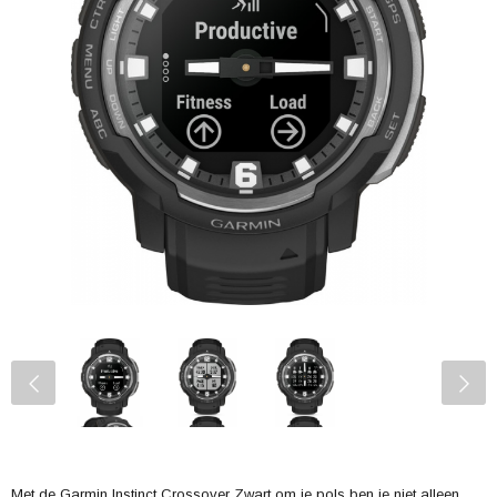
Met de Garmin Instinct Crossover Zwart om je pols ben je niet alleen