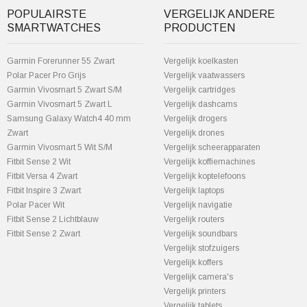
POPULAIRSTE
VERGELIJK ANDERE
SMARTWATCHES
PRODUCTEN
Garmin Forerunner 55 Zwart
Vergelijk koelkasten
Polar Pacer Pro Grijs
Vergelijk vaatwassers
Garmin Vivosmart 5 Zwart S/M
Vergelijk cartridges
Garmin Vivosmart 5 Zwart L
Vergelijk dashcams
Samsung Galaxy Watch4 40 mm
Vergelijk drogers
Zwart
Vergelijk drones
Garmin Vivosmart 5 Wit S/M
Vergelijk scheerapparaten
Fitbit Sense 2 Wit
Vergelijk koffiemachines
Fitbit Versa 4 Zwart
Vergelijk koptelefoons
Fitbit Inspire 3 Zwart
Vergelijk laptops
Polar Pacer Wit
Vergelijk navigatie
Fitbit Sense 2 Lichtblauw
Vergelijk routers
Fitbit Sense 2 Zwart
Vergelijk soundbars
Vergelijk stofzuigers
Vergelijk koffers
Vergelijk camera's
Vergelijk printers
Vergelijk tablets