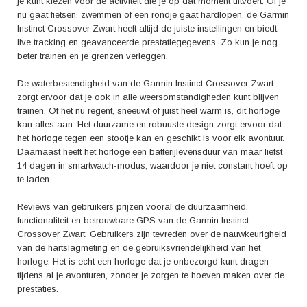
je kunt kiezen voor de activiteit die je op dat moment uitvoert. Of je
nu gaat fietsen, zwemmen of een rondje gaat hardlopen, de Garmin
Instinct Crossover Zwart heeft altijd de juiste instellingen en biedt
live tracking en geavanceerde prestatiegegevens. Zo kun je nog
beter trainen en je grenzen verleggen.
De waterbestendigheid van de Garmin Instinct Crossover Zwart
zorgt ervoor dat je ook in alle weersomstandigheden kunt blijven
trainen. Of het nu regent, sneeuwt of juist heel warm is, dit horloge
kan alles aan. Het duurzame en robuuste design zorgt ervoor dat
het horloge tegen een stootje kan en geschikt is voor elk avontuur.
Daarnaast heeft het horloge een batterijlevensduur van maar liefst
14 dagen in smartwatch-modus, waardoor je niet constant hoeft op
te laden.
Reviews van gebruikers prijzen vooral de duurzaamheid,
functionaliteit en betrouwbare GPS van de Garmin Instinct
Crossover Zwart. Gebruikers zijn tevreden over de nauwkeurigheid
van de hartslagmeting en de gebruiksvriendelijkheid van het
horloge. Het is echt een horloge dat je onbezorgd kunt dragen
tijdens al je avonturen, zonder je zorgen te hoeven maken over de
prestaties.