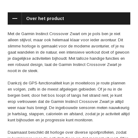
ervoor dat je ook in alle weersomstandigheden kunt blijven trainen. Of
het nu regent, sneeuwt of juist heel warm is, dit horloge kan alles aan.
Het duurzame en robuuste design zorgt ervoor dat het horloge tegen
Over het product
een stootje kan en geschikt is voor elk avontuur. Daarnaast heeft het
horloge een batterijlevensduur van maar liefst 14 dagen in smartwatch-
modus, waardoor je niet constant hoeft op te laden.
Met de Garmin Instinct Crossover Zwart om je pols ben je niet
alleen stijlvol, maar ook helemaal klaar voor ieder avontuur. Dit
Reviews van gebruikers prijzen vooral de duurzaamheid, functionaliteit
slimme horloge is gemaakt voor de moderne avonturier, of je nu
en betrouwbare GPS van de Garmin Instinct Crossover Zwart.
gaat wandelen in de natuur, een intensieve workout doet of gewoon
Gebruikers zijn tevreden over de nauwkeurigheid van de hartslagmeting
je dagelijkse activiteiten bijhoudt. Met talloze handige functies en
en de gebruiksvriendelijkheid van het horloge. Het is echt een horloge
een robuust design, laat de Garmin Instinct Crossover Zwart je
dat je onbezorgd kunt dragen tijdens al je avonturen, zonder je zorgen
nooit in de steek.
te hoeven maken over de prestaties.
Dankzij de GPS-functionaliteit kun je moeiteloos je route plannen
Of je nu een gepassioneerde avonturier bent of gewoon op zoek bent
en volgen, zelfs in de meest afgelegen gebieden. Of je nu in de
naar een betrouwbare en stijlvolle smartwatch, de Garmin Instinct
bergen bent, door het bos loopt of langs het strand rent, je kunt
Crossover Zwart is de perfecte keuze. Met zijn vele functies, duurzame
erop vertrouwen dat de Garmin Instinct Crossover Zwart je altijd
design en betrouwbaarheid is dit horloge een echte aanwinst voor zowel
weer naar huis brengt. De ingebouwde sensoren meten nauwkeurig
sportieve als alledaagse activiteiten. Dus waar wacht je nog op? Haal
je hartslag, stappen, calorieën en afstand, zodat je je activiteit altijd
vandaag nog je Garmin Instinct Crossover Zwart en beleef je avonturen
kunt bijhouden en je progressie kunt monitoren.
in stijl.
Daarnaast beschikt dit horloge over diverse sportprofielen, zodat