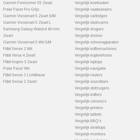
Garmin Forerunner 55 Zwart
Vergelijk koelkasten
Polar Pacer Pro Grijs
Vergelijk vaatwassers
Garmin Vivosmart 5 Zwart S/M
Vergelijk cartridges
Garmin Vivosmart 5 Zwart L
Vergelijk dashcams
Samsung Galaxy Watch4 40 mm
Vergelijk drogers
Zwart
Vergelijk drones
Garmin Vivosmart 5 Wit S/M
Vergelijk scheerapparaten
Fitbit Sense 2 Wit
Vergelijk koffiemachines
Fitbit Versa 4 Zwart
Vergelijk koptelefoons
Fitbit Inspire 3 Zwart
Vergelijk laptops
Polar Pacer Wit
Vergelijk navigatie
Fitbit Sense 2 Lichtblauw
Vergelijk routers
Fitbit Sense 2 Zwart
Vergelijk soundbars
Vergelijk stofzuigers
Vergelijk koffers
Vergelijk camera's
Vergelijk printers
Vergelijk tablets
Vergelijk BBQ's
Vergelijk desktops
Vergelijk monitors