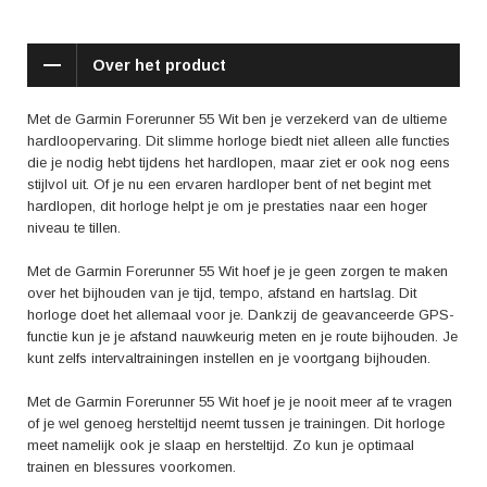
Gebruikers zijn vooral enthousiast over de nauwkeurigheid van de GPS-
functie en de gebruiksvriendelijkheid van het horloge. Daarnaast wordt
de batterijduur als positief ervaren, zodat je niet halverwege je training
Over het product
zonder stroom komt te zitten.
Het gevoel dat de Garmin Forerunner 55 Wit oproept, is dat van
Met de Garmin Forerunner 55 Wit ben je verzekerd van de ultieme
vertrouwen en motivatie. Met dit horloge aan je pols kun je vol
hardloopervaring. Dit slimme horloge biedt niet alleen alle functies
vertrouwen je trainingen ingaan, wetende dat je alle informatie hebt die je
die je nodig hebt tijdens het hardlopen, maar ziet er ook nog eens
nodig hebt om je prestaties te verbeteren. Het stijlvolle ontwerp zorgt
stijlvol uit. Of je nu een ervaren hardloper bent of net begint met
ervoor dat je er tijdens het hardlopen ook nog eens goed uitziet.
hardlopen, dit horloge helpt je om je prestaties naar een hoger
niveau te tillen.
Kortom, met de Garmin Forerunner 55 Wit haal je een betrouwbare,
functionele en stijlvolle hardlooppartner in huis. Doe jezelf een plezier en
Met de Garmin Forerunner 55 Wit hoef je je geen zorgen te maken
til je hardloopervaring naar een hoger niveau met dit slimme horloge.
over het bijhouden van je tijd, tempo, afstand en hartslag. Dit
Begin vandaag nog met het verbeteren van je prestaties en geniet van
horloge doet het allemaal voor je. Dankzij de geavanceerde GPS-
het gevoel van voldoening na elke succesvolle run.
functie kun je je afstand nauwkeurig meten en je route bijhouden. Je
kunt zelfs intervaltrainingen instellen en je voortgang bijhouden.
Met de Garmin Forerunner 55 Wit hoef je je nooit meer af te vragen
of je wel genoeg hersteltijd neemt tussen je trainingen. Dit horloge
meet namelijk ook je slaap en hersteltijd. Zo kun je optimaal
trainen en blessures voorkomen.