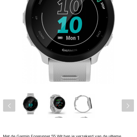
Met de Garmin Forerunner 55 Wit ben je verzekerd van de ultieme