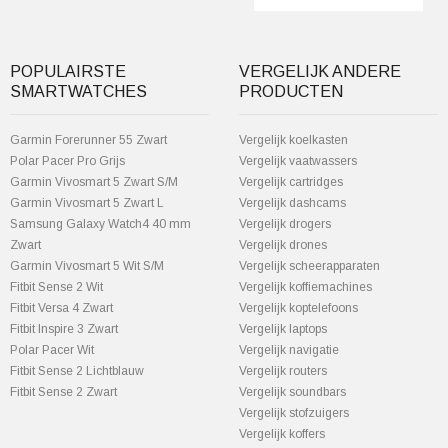
POPULAIRSTE
VERGELIJK ANDERE
SMARTWATCHES
PRODUCTEN
Garmin Forerunner 55 Zwart
Vergelijk koelkasten
Polar Pacer Pro Grijs
Vergelijk vaatwassers
Garmin Vivosmart 5 Zwart S/M
Vergelijk cartridges
Garmin Vivosmart 5 Zwart L
Vergelijk dashcams
Samsung Galaxy Watch4 40 mm
Vergelijk drogers
Zwart
Vergelijk drones
Garmin Vivosmart 5 Wit S/M
Vergelijk scheerapparaten
Fitbit Sense 2 Wit
Vergelijk koffiemachines
Fitbit Versa 4 Zwart
Vergelijk koptelefoons
Fitbit Inspire 3 Zwart
Vergelijk laptops
Polar Pacer Wit
Vergelijk navigatie
Fitbit Sense 2 Lichtblauw
Vergelijk routers
Fitbit Sense 2 Zwart
Vergelijk soundbars
Vergelijk stofzuigers
Vergelijk koffers